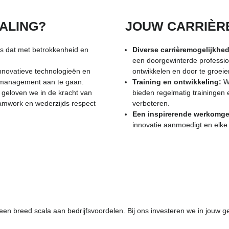
ALING?
JOUW CARRIÈRE
ts dat met betrokkenheid en
Diverse carrièremogelijkhe
een doorgewinterde profession
nnovatieve technologieën en
ontwikkelen en door te groeie
rmanagement aan te gaan.
Training en ontwikkeling:
We
geloven we in de kracht van
bieden regelmatig traininge
eamwork en wederzijds respect
verbeteren.
Een inspirerende werkomge
innovatie aanmoedigt en elke
en breed scala aan bedrijfsvoordelen. Bij ons investeren we in jouw g