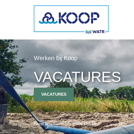
Werken bij Koop
VACATURES
VACATURES
Koop Bronbemaling
>
Werken bij